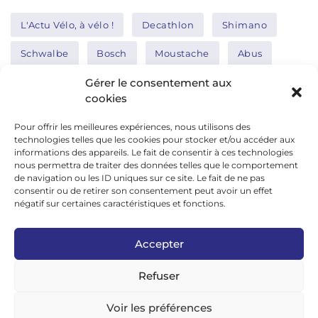
L'Actu Vélo, à vélo !
Decathlon
Shimano
Schwalbe
Bosch
Moustache
Abus
Tern
Thule
Nakamura
Gérer le consentement aux
cookies
Pour offrir les meilleures expériences, nous utilisons des
Réseaux sociaux
technologies telles que les cookies pour stocker et/ou accéder aux
informations des appareils. Le fait de consentir à ces technologies
nous permettra de traiter des données telles que le comportement
de navigation ou les ID uniques sur ce site. Le fait de ne pas
google news
consentir ou de retirer son consentement peut avoir un effet
facebook
négatif sur certaines caractéristiques et fonctions.
twitter
Accepter
linkedin
Refuser
youtube
instagram
Voir les préférences