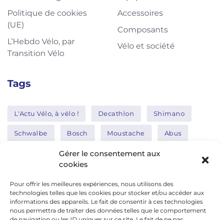
Politique de cookies
Accessoires
(UE)
Composants
L’Hebdo Vélo, par
Vélo et société
Transition Vélo
Tags
L'Actu Vélo, à vélo !
Decathlon
Shimano
Schwalbe
Bosch
Moustache
Abus
Tern
Thule
Nakamura
Gérer le consentement aux
cookies
Pour offrir les meilleures expériences, nous utilisons des
Réseaux sociaux
technologies telles que les cookies pour stocker et/ou accéder aux
informations des appareils. Le fait de consentir à ces technologies
nous permettra de traiter des données telles que le comportement
de navigation ou les ID uniques sur ce site. Le fait de ne pas