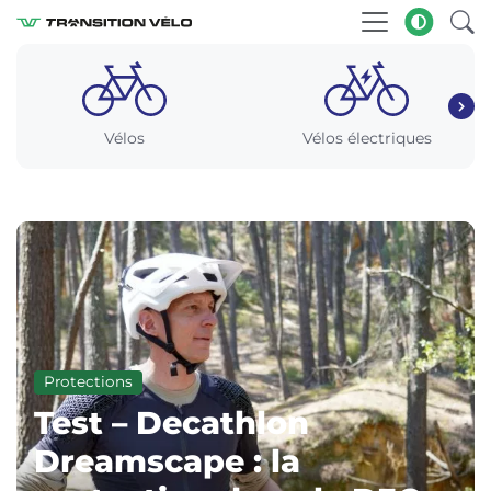
Vélos
Vélos électriques
Protections
Test – Decathlon
Dreamscape : la