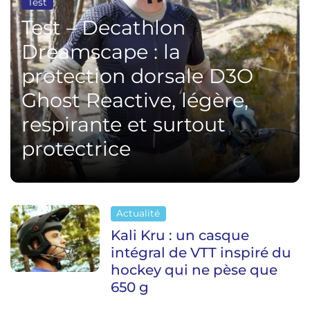
Test
Test – Decathlon
Dreamscape : la
protection dorsale D3O
Ghost Reactive, légère,
respirante et surtout
protectrice
Actualité
Kali Kru : un casque
intégral de VTT inspiré du
hockey qui ne pèse que
650 g