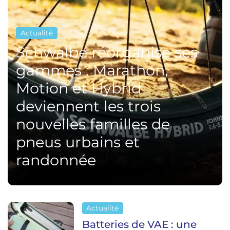
Actualité
Schwalbe réorganise ses
gammes : Marathon,
Motion et Hybrid
deviennent les trois
nouvelles familles de
pneus urbains et
randonnée
Actualité
Batteries de VAE : une