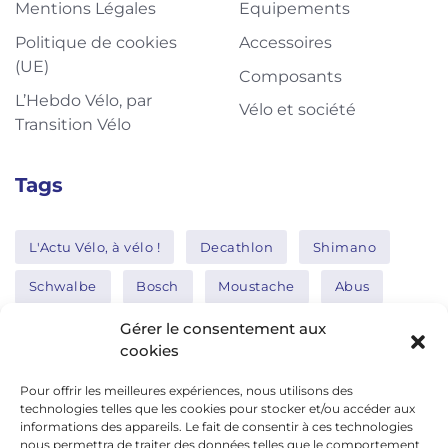
Mentions Légales
Equipements
Politique de cookies
Accessoires
(UE)
Composants
L’Hebdo Vélo, par
Vélo et société
Transition Vélo
Tags
L'Actu Vélo, à vélo !
Decathlon
Shimano
Schwalbe
Bosch
Moustache
Abus
Tern
Thule
Nakamura
Gérer le consentement aux
cookies
Pour offrir les meilleures expériences, nous utilisons des
Réseaux sociaux
technologies telles que les cookies pour stocker et/ou accéder aux
informations des appareils. Le fait de consentir à ces technologies
nous permettra de traiter des données telles que le comportement