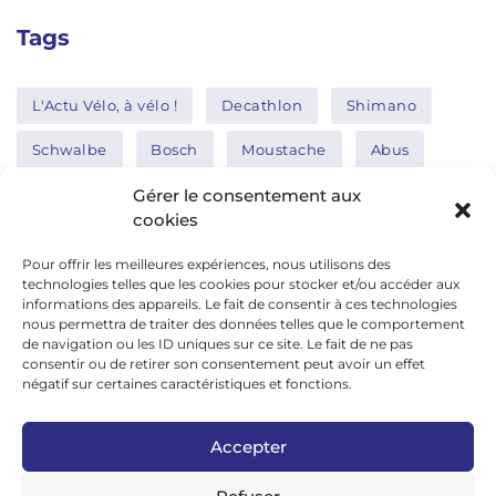
Tags
L'Actu Vélo, à vélo !
Decathlon
Shimano
Schwalbe
Bosch
Moustache
Abus
Tern
Thule
Nakamura
Gérer le consentement aux
cookies
Pour offrir les meilleures expériences, nous utilisons des
Réseaux sociaux
technologies telles que les cookies pour stocker et/ou accéder aux
informations des appareils. Le fait de consentir à ces technologies
nous permettra de traiter des données telles que le comportement
de navigation ou les ID uniques sur ce site. Le fait de ne pas
google news
consentir ou de retirer son consentement peut avoir un effet
facebook
négatif sur certaines caractéristiques et fonctions.
twitter
Accepter
linkedin