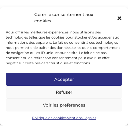
L'Actu Vélo, à vélo !
Decathlon
Shimano
Gérer le consentement aux
cookies
Schwalbe
Bosch
Moustache
Abus
Pour offrir les meilleures expériences, nous utilisons des
Tern
Thule
Nakamura
technologies telles que les cookies pour stocker et/ou accéder aux
informations des appareils. Le fait de consentir à ces technologies
nous permettra de traiter des données telles que le comportement
de navigation ou les ID uniques sur ce site. Le fait de ne pas
consentir ou de retirer son consentement peut avoir un effet
Réseaux sociaux
négatif sur certaines caractéristiques et fonctions.
google news
Accepter
facebook
Refuser
twitter
Voir les préférences
linkedin
youtube
Politique de cookies
Mentions Légales
instagram