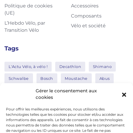
Politique de cookies
Accessoires
(UE)
Composants
L’Hebdo Vélo, par
Vélo et société
Transition Vélo
Tags
L'Actu Vélo, à vélo !
Decathlon
Shimano
Schwalbe
Bosch
Moustache
Abus
Tern
Thule
Nakamura
Gérer le consentement aux
cookies
Pour offrir les meilleures expériences, nous utilisons des
Réseaux sociaux
technologies telles que les cookies pour stocker et/ou accéder aux
informations des appareils. Le fait de consentir à ces technologies
nous permettra de traiter des données telles que le comportement
de navigation ou les ID uniques sur ce site. Le fait de ne pas
google news