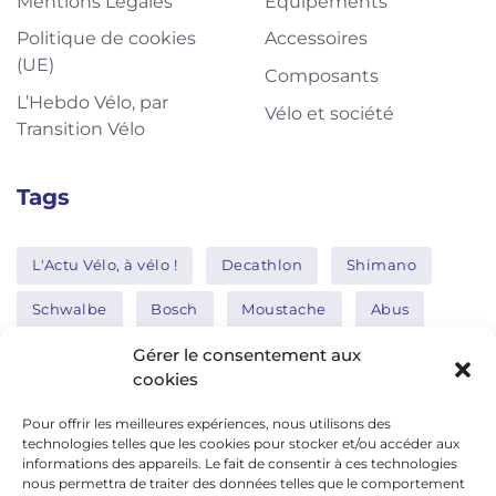
Mentions Légales
Equipements
Politique de cookies
Accessoires
(UE)
Composants
L’Hebdo Vélo, par
Vélo et société
Transition Vélo
Tags
L'Actu Vélo, à vélo !
Decathlon
Shimano
Schwalbe
Bosch
Moustache
Abus
Tern
Thule
Nakamura
Gérer le consentement aux
cookies
Pour offrir les meilleures expériences, nous utilisons des
Réseaux sociaux
technologies telles que les cookies pour stocker et/ou accéder aux
informations des appareils. Le fait de consentir à ces technologies
nous permettra de traiter des données telles que le comportement