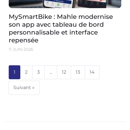
MySmartBike : Mahle modernise
son app avec tableau de bord
personnalisable et interface
repensée
11 JUIN 2026
1
2
3
…
12
13
14
Suivant »