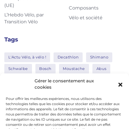
(UE)
Composants
L’Hebdo Vélo, par
Vélo et société
Transition Vélo
Tags
L'Actu Vélo, à vélo !
Decathlon
Shimano
Schwalbe
Bosch
Moustache
Abus
Tern
Thule
Nakamura
Gérer le consentement aux
cookies
Pour offrir les meilleures expériences, nous utilisons des
Réseaux sociaux
technologies telles que les cookies pour stocker et/ou accéder aux
informations des appareils. Le fait de consentir à ces technologies
nous permettra de traiter des données telles que le comportement
de navigation ou les ID uniques sur ce site. Le fait de ne pas
google news
consentir ou de retirer son consentement peut avoir un effet