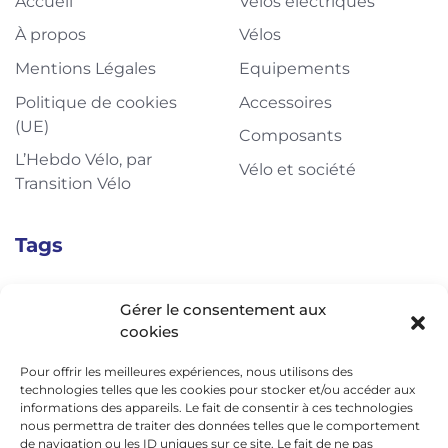
Accueil
Vélos électriques
À propos
Vélos
Mentions Légales
Equipements
Politique de cookies
Accessoires
(UE)
Composants
L’Hebdo Vélo, par
Vélo et société
Transition Vélo
Tags
L'Actu Vélo, à vélo !
Decathlon
Shimano
Gérer le consentement aux
cookies
Schwalbe
Bosch
Moustache
Abus
Pour offrir les meilleures expériences, nous utilisons des
Tern
Thule
Nakamura
technologies telles que les cookies pour stocker et/ou accéder aux
informations des appareils. Le fait de consentir à ces technologies
nous permettra de traiter des données telles que le comportement
de navigation ou les ID uniques sur ce site. Le fait de ne pas