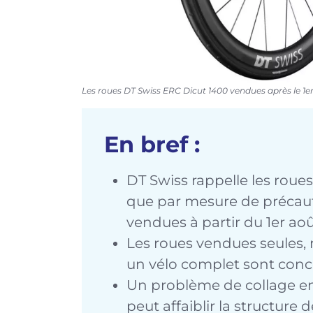
Les roues DT Swiss ERC Dicut 1400 vendues après le 1er
En bref :
DT Swiss rappelle les roue
que par mesure de précaut
vendues à partir du 1er ao
Les roues vendues seules,
un vélo complet sont conc
Un problème de collage entr
peut affaiblir la structure 