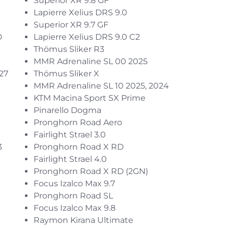
Superior XR 9.8 GF
Lapierre Xelius DRS 9.0
Superior XR 9.7 GF
O
Lapierre Xelius DRS 9.0 C2
Thömus Sliker R3
MMR Adrenaline SL 00 2025
27
Thömus Sliker X
MMR Adrenaline SL 10 2025, 2024
KTM Macina Sport SX Prime
Pinarello Dogma
Pronghorn Road Aero
Fairlight Strael 3.0
3
Pronghorn Road X RD
Fairlight Strael 4.0
Pronghorn Road X RD (2GN)
Focus Izalco Max 9.7
Pronghorn Road SL
Focus Izalco Max 9.8
Raymon Kirana Ultimate