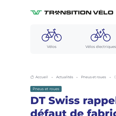
Vélos
Vélos électriques
Accueil
Actualités
Pneus et roues
D
Pneus et roues
DT Swiss rappe
défaut de fabri