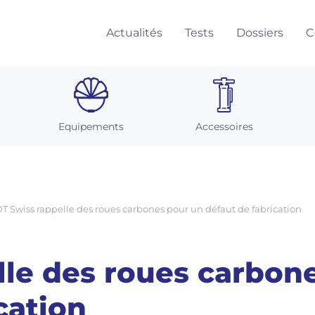
Actualités
Tests
Dossiers
C
Equipements
Accessoires
T Swiss rappelle des roues carbones pour un défaut de fabrication
lle des roues carbon
cation