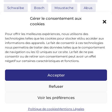
Schwalbe
Bosch
Moustache
Abus
Tern
Thule
Nakamura
Gérer le consentement aux
cookies
Pour offrir les meilleures expériences, nous utilisons des
Réseaux sociaux
technologies telles que les cookies pour stocker et/ou accéder aux
informations des appareils. Le fait de consentir à ces technologies
nous permettra de traiter des données telles que le comportement
de navigation ou les ID uniques sur ce site. Le fait de ne pas
google news
consentir ou de retirer son consentement peut avoir un effet
facebook
négatif sur certaines caractéristiques et fonctions.
twitter
Accepter
linkedin
Refuser
youtube
instagram
Voir les préférences
tiktok
Politique de cookies
Mentions Légales