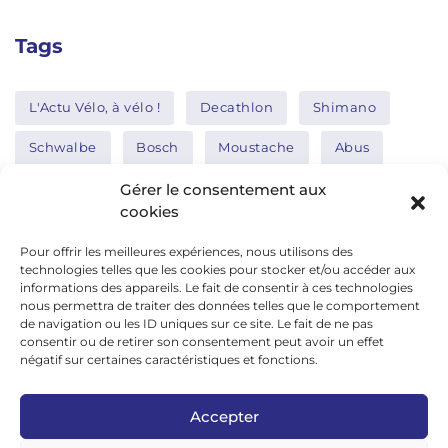
Tags
L'Actu Vélo, à vélo !
Decathlon
Shimano
Schwalbe
Bosch
Moustache
Abus
Tern
Thule
Nakamura
Gérer le consentement aux
cookies
Pour offrir les meilleures expériences, nous utilisons des
Réseaux sociaux
technologies telles que les cookies pour stocker et/ou accéder aux
informations des appareils. Le fait de consentir à ces technologies
nous permettra de traiter des données telles que le comportement
de navigation ou les ID uniques sur ce site. Le fait de ne pas
google news
consentir ou de retirer son consentement peut avoir un effet
facebook
négatif sur certaines caractéristiques et fonctions.
twitter
Accepter
linkedin