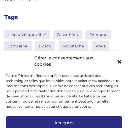
Tags
L'Actu Vélo, à vélo !
Decathlon
Shimano
Schwalbe
Bosch
Moustache
Abus
Tern
Thule
Nakamura
Gérer le consentement aux
cookies
Pour offrir les meilleures expériences, nous utilisons des
Réseaux sociaux
technologies telles que les cookies pour stocker et/ou accéder aux
informations des appareils. Le fait de consentir à ces technologies
nous permettra de traiter des données telles que le comportement
de navigation ou les ID uniques sur ce site. Le fait de ne pas
google news
consentir ou de retirer son consentement peut avoir un effet
facebook
négatif sur certaines caractéristiques et fonctions.
twitter
Accepter
linkedin