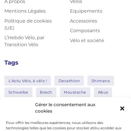
À propos
Vélos
Mentions Légales
Equipements
Politique de cookies
Accessoires
(UE)
Composants
L’Hebdo Vélo, par
Vélo et société
Transition Vélo
Tags
L'Actu Vélo, à vélo !
Decathlon
Shimano
Schwalbe
Bosch
Moustache
Abus
Tern
Thule
Nakamura
Gérer le consentement aux
cookies
Pour offrir les meilleures expériences, nous utilisons des
Réseaux sociaux
technologies telles que les cookies pour stocker et/ou accéder aux