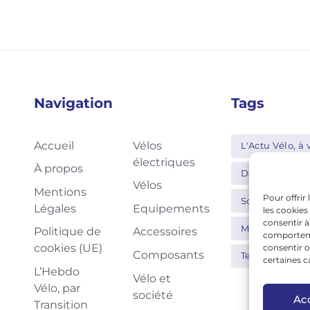
Navigation
Tags
Accueil
Vélos
L'Actu Vélo, à v
électriques
À propos
Decathlon
Vélos
Mentions
Pour offrir
Schwalbe
Légales
Equipements
les cookies
consentir à
Moustache
Politique de
Accessoires
comportemen
cookies (UE)
consentir o
Composants
Tern
Thu
certaines c
L’Hebdo
Vélo et
Vélo, par
société
Ac
Transition