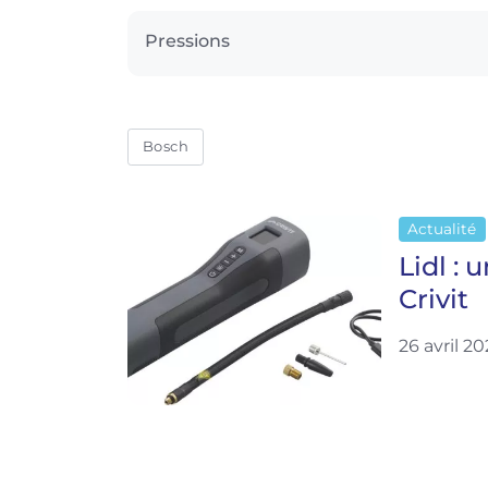
Pressions
Bosch
Actualité
Lidl :
Crivit
26 avril 2