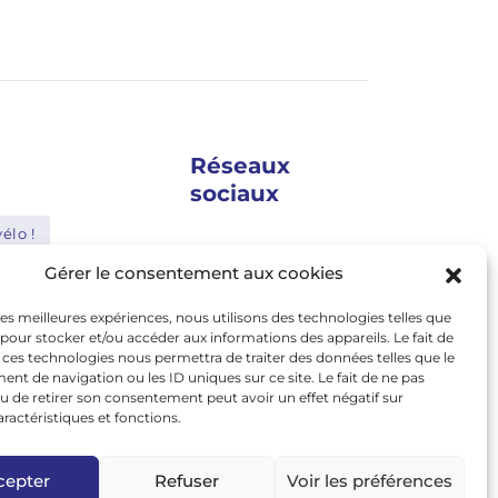
Réseaux
sociaux
élo !
google news
Gérer le consentement aux cookies
Shimano
facebook
 les meilleures expériences, nous utilisons des technologies telles que
Bosch
twitter
 pour stocker et/ou accéder aux informations des appareils. Le fait de
 ces technologies nous permettra de traiter des données telles que le
Abus
linkedin
t de navigation ou les ID uniques sur ce site. Le fait de ne pas
u de retirer son consentement peut avoir un effet négatif sur
youtube
le
Nakamura
aractéristiques et fonctions.
instagram
tiktok
cepter
Refuser
Voir les préférences