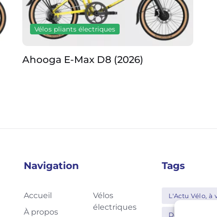
Vélos pliants électriques
Vello Via+
Ah
Navigation
Tags
Accueil
Vélos
L'Actu Vélo, à v
électriques
À propos
Decathlon