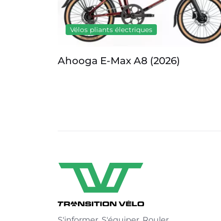
Vélos pliants électriques
Ahooga E-Max D8 (2026)
S'informer. S'équiper. Rouler.