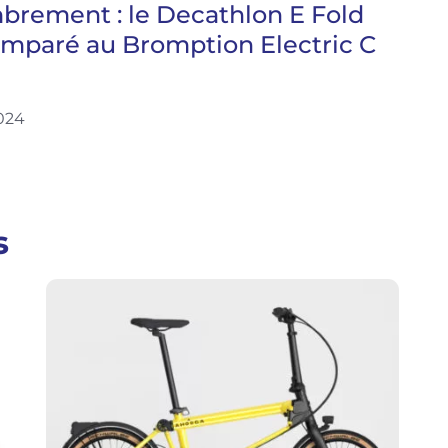
rement : le Decathlon E Fold
mparé au Bromption Electric C
2024
s