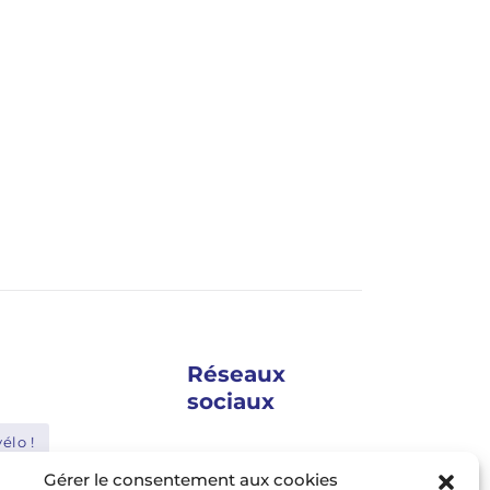
Vélos pliants électriques
Vélos plia
ooga E-Max A8 (2026)
Ahooga E
Réseaux
sociaux
élo !
google news
Gérer le consentement aux cookies
Shimano