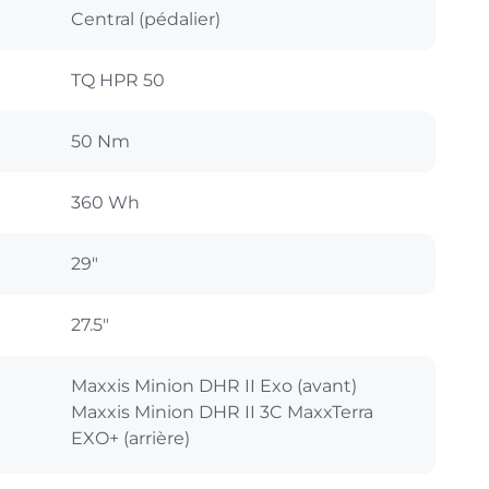
Central (pédalier)
TQ HPR 50
50 Nm
360 Wh
29"
27.5"
Maxxis Minion DHR II Exo (avant)
Maxxis Minion DHR II 3C MaxxTerra
EXO+ (arrière)