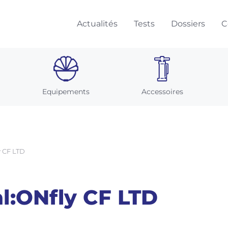
Actualités
Tests
Dossiers
C
Equipements
Accessoires
y CF LTD
l:ONfly CF LTD