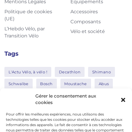
Mentions Légales
Equipements
Politique de cookies
Accessoires
(UE)
Composants
L’Hebdo Vélo, par
Vélo et société
Transition Vélo
Tags
L'Actu Vélo, à vélo !
Decathlon
Shimano
Schwalbe
Bosch
Moustache
Abus
Tern
Thule
Nakamura
Gérer le consentement aux
cookies
Pour offrir les meilleures expériences, nous utilisons des
Réseaux sociaux
technologies telles que les cookies pour stocker et/ou accéder aux
informations des appareils. Le fait de consentir à ces technologies
nous permettra de traiter des données telles que le comportement