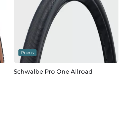
Pneus
Chambre
chwalbe Pro One Allroad
Tubolit