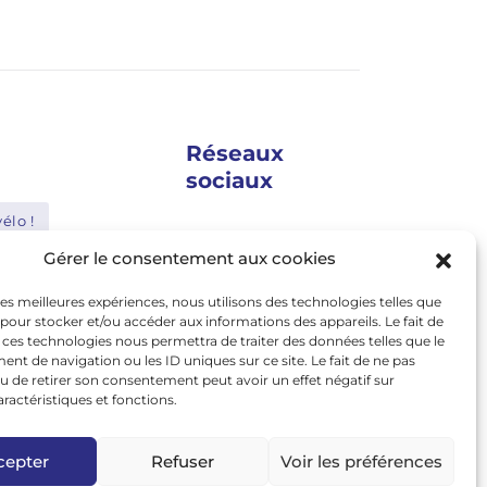
Réseaux
sociaux
élo !
google news
Gérer le consentement aux cookies
Shimano
facebook
 les meilleures expériences, nous utilisons des technologies telles que
Bosch
twitter
 pour stocker et/ou accéder aux informations des appareils. Le fait de
 ces technologies nous permettra de traiter des données telles que le
Abus
linkedin
t de navigation ou les ID uniques sur ce site. Le fait de ne pas
u de retirer son consentement peut avoir un effet négatif sur
youtube
le
Nakamura
aractéristiques et fonctions.
instagram
cepter
Refuser
Voir les préférences
tiktok