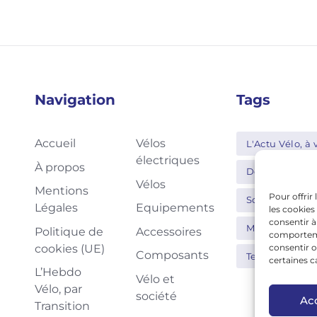
Navigation
Tags
Accueil
Vélos
L'Actu Vélo, à v
électriques
À propos
Decathlon
Vélos
Mentions
Pour offrir
Schwalbe
Légales
Equipements
les cookies
consentir à
Moustache
Politique de
Accessoires
comportemen
cookies (UE)
consentir o
Composants
Tern
Thu
certaines c
L’Hebdo
Vélo et
Vélo, par
société
Ac
Transition