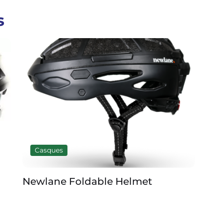
s
Casques
Newlane Foldable Helmet
PO