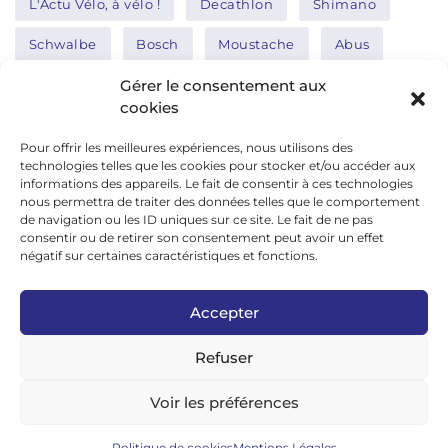
L'Actu Vélo, à vélo !
Decathlon
Shimano
Schwalbe
Bosch
Moustache
Abus
Tern
Thule
Nakamura
Gérer le consentement aux
cookies
Pour offrir les meilleures expériences, nous utilisons des
Réseaux sociaux
technologies telles que les cookies pour stocker et/ou accéder aux
informations des appareils. Le fait de consentir à ces technologies
nous permettra de traiter des données telles que le comportement
de navigation ou les ID uniques sur ce site. Le fait de ne pas
google news
consentir ou de retirer son consentement peut avoir un effet
facebook
négatif sur certaines caractéristiques et fonctions.
twitter
Accepter
linkedin
Refuser
youtube
instagram
Voir les préférences
tiktok
Politique de cookies
Mentions Légales