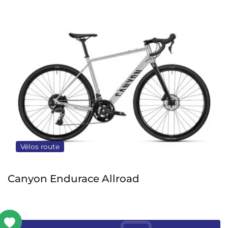
Vélos route
Colnago Y1Rs