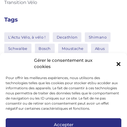
Transition Vélo
Tags
L'Actu Vélo, à vélo !
Decathlon
Shimano
Schwalbe
Bosch
Moustache
Abus
Tern
Thule
Nakamura
Gérer le consentement aux
cookies
Pour offrir les meilleures expériences, nous utilisons des
Réseaux sociaux
technologies telles que les cookies pour stocker et/ou accéder aux
informations des appareils. Le fait de consentir à ces technologies
nous permettra de traiter des données telles que le comportement
de navigation ou les ID uniques sur ce site. Le fait de ne pas
google news
consentir ou de retirer son consentement peut avoir un effet
facebook
négatif sur certaines caractéristiques et fonctions.
twitter
Accepter