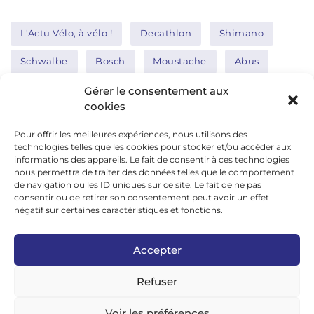
L'Actu Vélo, à vélo !
Decathlon
Shimano
Schwalbe
Bosch
Moustache
Abus
Tern
Thule
Nakamura
Gérer le consentement aux
cookies
Pour offrir les meilleures expériences, nous utilisons des
Réseaux sociaux
technologies telles que les cookies pour stocker et/ou accéder aux
informations des appareils. Le fait de consentir à ces technologies
nous permettra de traiter des données telles que le comportement
de navigation ou les ID uniques sur ce site. Le fait de ne pas
google news
consentir ou de retirer son consentement peut avoir un effet
facebook
négatif sur certaines caractéristiques et fonctions.
twitter
Accepter
linkedin
Refuser
youtube
instagram
Voir les préférences