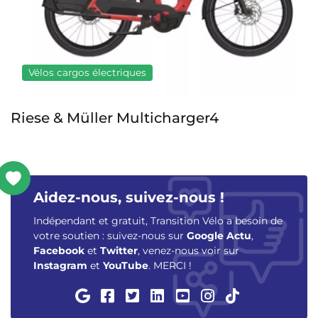
Vélos cargos électriques
UTO OG200
Aidez-nous, suivez-nous !
Indépendant et gratuit, Transition Vélo a besoin de
votre soutien : suivez-nous sur
Google Actu
,
Facebook
et
Twitter
, venez-nous voir sur
Instagram
et
YouTube
. MERCI !