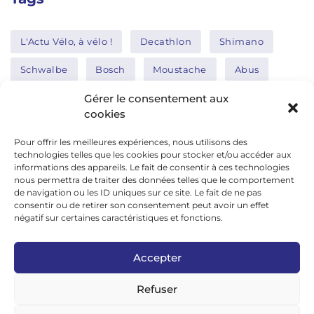
L'Actu Vélo, à vélo !
Decathlon
Shimano
Schwalbe
Bosch
Moustache
Abus
Tern
Thule
Nakamura
Gérer le consentement aux
cookies
Pour offrir les meilleures expériences, nous utilisons des
Réseaux sociaux
technologies telles que les cookies pour stocker et/ou accéder aux
informations des appareils. Le fait de consentir à ces technologies
nous permettra de traiter des données telles que le comportement
de navigation ou les ID uniques sur ce site. Le fait de ne pas
google news
consentir ou de retirer son consentement peut avoir un effet
facebook
négatif sur certaines caractéristiques et fonctions.
twitter
Accepter
linkedin
Refuser
youtube
instagram