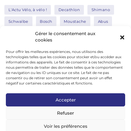
L'Actu Vélo, à vélo !
Decathlon
Shimano
Schwalbe
Bosch
Moustache
Abus
Tern
Thule
Nakamura
Gérer le consentement aux
cookies
Pour offrir les meilleures expériences, nous utilisons des
Réseaux sociaux
technologies telles que les cookies pour stocker et/ou accéder aux
informations des appareils. Le fait de consentir à ces technologies
nous permettra de traiter des données telles que le comportement
de navigation ou les ID uniques sur ce site. Le fait de ne pas
google news
consentir ou de retirer son consentement peut avoir un effet
facebook
négatif sur certaines caractéristiques et fonctions.
twitter
Accepter
linkedin
Refuser
youtube
instagram
Voir les préférences