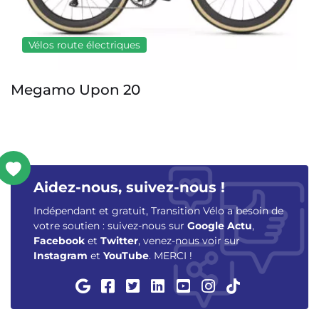
Vélos route électriques
Decathlon Van Rysel E-EDR 
Aidez-nous, suivez-nous !
Indépendant et gratuit, Transition Vélo a besoin de
votre soutien : suivez-nous sur
Google Actu
,
Facebook
et
Twitter
, venez-nous voir sur
Instagram
et
YouTube
. MERCI !