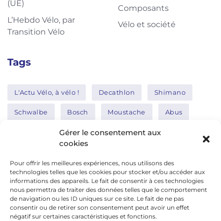
(UE)
Composants
L’Hebdo Vélo, par
Vélo et société
Transition Vélo
Tags
L'Actu Vélo, à vélo !
Decathlon
Shimano
Schwalbe
Bosch
Moustache
Abus
Tern
Thule
Nakamura
Gérer le consentement aux
cookies
Pour offrir les meilleures expériences, nous utilisons des
Réseaux sociaux
technologies telles que les cookies pour stocker et/ou accéder aux
informations des appareils. Le fait de consentir à ces technologies
nous permettra de traiter des données telles que le comportement
de navigation ou les ID uniques sur ce site. Le fait de ne pas
google news
consentir ou de retirer son consentement peut avoir un effet
facebook
négatif sur certaines caractéristiques et fonctions.