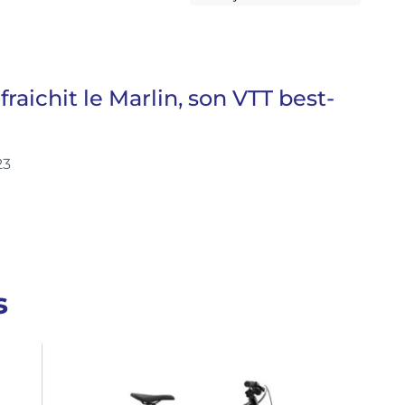
fraichit le Marlin, son VTT best-
23
s