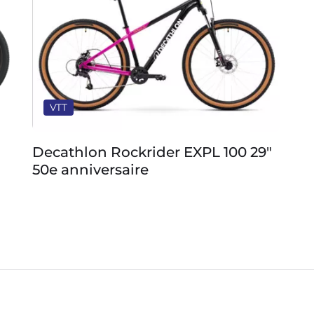
VTT
VT
Decathlon Rockrider EXPL 100 29″
Scot
50e anniversaire