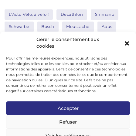
L'Actu Vélo, à vélo !
Decathlon
Shimano
Schwalbe
Bosch
Moustache
Abus
Tern
Thule
Nakamura
Gérer le consentement aux
cookies
Pour offrir les meilleures expériences, nous utilisons des
Réseaux sociaux
technologies telles que les cookies pour stocker et/ou accéder aux
informations des appareils. Le fait de consentir à ces technologies
nous permettra de traiter des données telles que le comportement
de navigation ou les ID uniques sur ce site. Le fait de ne pas
google news
consentir ou de retirer son consentement peut avoir un effet
facebook
négatif sur certaines caractéristiques et fonctions.
twitter
Accepter
linkedin
Refuser
youtube
instagram
Voir les préférences