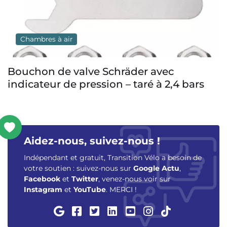
Chambres à air
avec
Tubolito Tubo MTB PSENS
 à 2,4 bars
Aidez-nous, suivez-nous !
Indépendant et gratuit, Transition Vélo a besoin de
votre soutien : suivez-nous sur
Google Actu
,
Facebook
et
Twitter
, venez-nous voir sur
Instagram
et
YouTube
. MERCI !