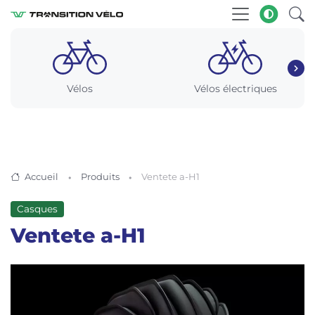
Vélos
Vélos électriques
Accueil
Produits
Ventete a-H1
Casques
Ventete a-H1