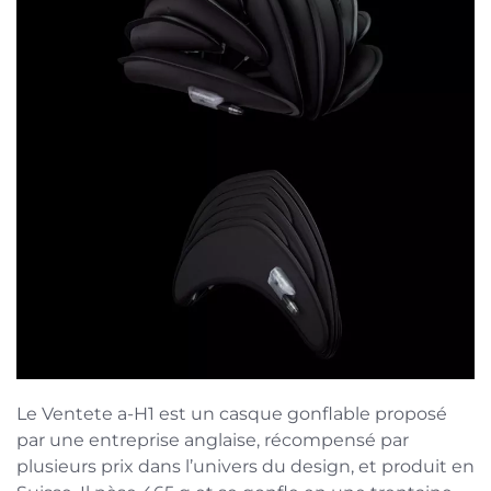
Le Ventete a-H1 est un casque gonflable proposé
par une entreprise anglaise, récompensé par
plusieurs prix dans l’univers du design, et produit en