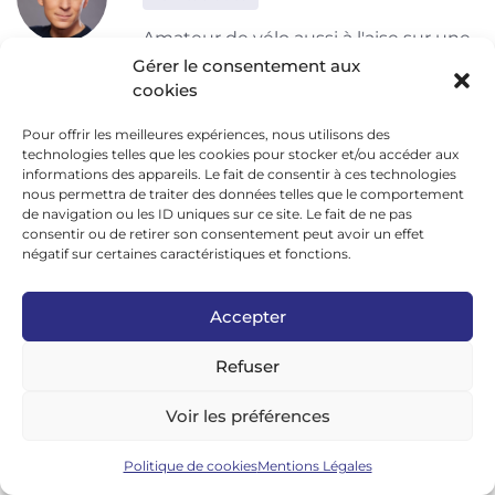
Amateur de vélo aussi à l'aise sur une
roue que sur deux. Mon objectif :
Gérer le consentement aux
cookies
informer avec passion.
Pour offrir les meilleures expériences, nous utilisons des
technologies telles que les cookies pour stocker et/ou accéder aux
informations des appareils. Le fait de consentir à ces technologies
nous permettra de traiter des données telles que le comportement
de navigation ou les ID uniques sur ce site. Le fait de ne pas
consentir ou de retirer son consentement peut avoir un effet
Decathlon
négatif sur certaines caractéristiques et fonctions.
Accepter
Refuser
Articles similaires
Voir les préférences
Politique de cookies
Mentions Légales