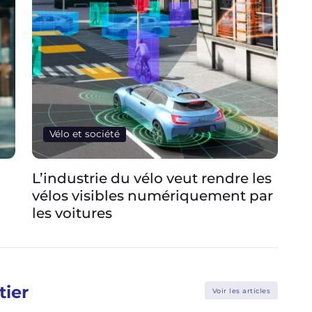
Vélo et société
es
Pourquoi le speedbike perce en
Le
ar
Belgique alors qu’il reste marginal
ob
en France
tier
Voir les articles