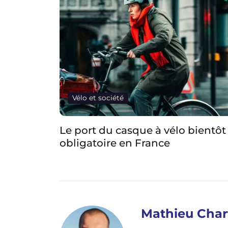
Vélo et société
bientôt
L’industrie du vélo veut rendre l
vélos visibles numériquement p
les voitures
Mathieu Char