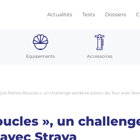
Actualités
Tests
Dossiers
C
Equipements
Accessoires
 Les Petites Boucles », un challenge solidaire autour du Tour avec Stra
oucles », un challenge
 avec Strava