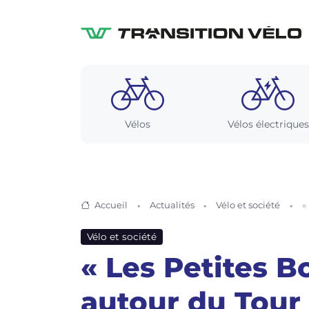
Vélos
Vélos électriques
Accueil
Actualités
Vélo et société
«
Vélo et société
« Les Petites B
autour du Tour