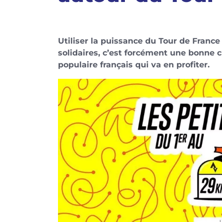
Utiliser la puissance du Tour de France 
solidaires, c’est forcément une bonne c
populaire français qui va en profiter.