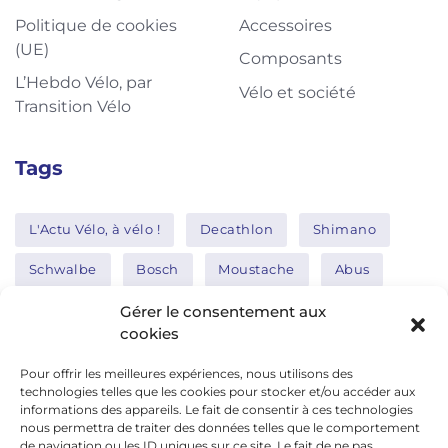
Politique de cookies
Accessoires
(UE)
Composants
L’Hebdo Vélo, par
Vélo et société
Transition Vélo
Tags
L'Actu Vélo, à vélo !
Decathlon
Shimano
Schwalbe
Bosch
Moustache
Abus
Tern
Thule
Nakamura
Gérer le consentement aux
cookies
Pour offrir les meilleures expériences, nous utilisons des
Réseaux sociaux
technologies telles que les cookies pour stocker et/ou accéder aux
informations des appareils. Le fait de consentir à ces technologies
nous permettra de traiter des données telles que le comportement
de navigation ou les ID uniques sur ce site. Le fait de ne pas