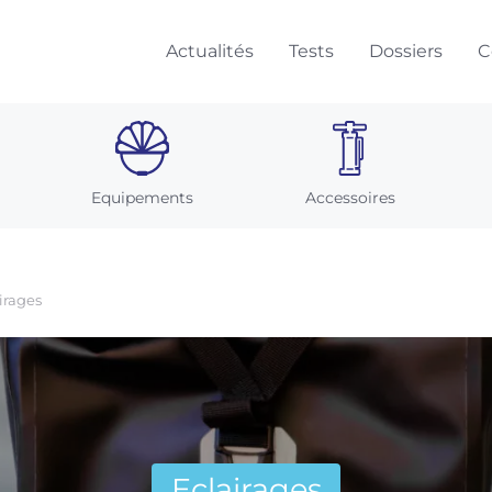
Actualités
Tests
Dossiers
C
Equipements
Accessoires
irages
Eclairages