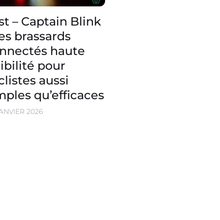
st – Captain Blink
des brassards
nnectés haute
sibilité pour
clistes aussi
mples qu’efficaces
JANVIER 2026