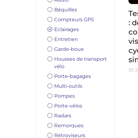
Béquilles
Te
Compteurs GPS
: 
Eclairages
co
Entretien
vi
cy
Garde-boue
si
Housses de transport
vélo
30 
Porte-bagages
Multi-outils
Pompes
Porte-vélos
Radars
Remorques
Rétroviseurs