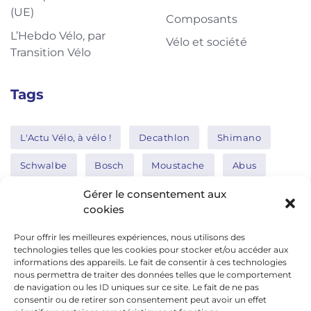
(UE)
Composants
L’Hebdo Vélo, par
Vélo et société
Transition Vélo
Tags
L'Actu Vélo, à vélo !
Decathlon
Shimano
Schwalbe
Bosch
Moustache
Abus
Tern
Thule
Nakamura
Gérer le consentement aux
cookies
Pour offrir les meilleures expériences, nous utilisons des
Réseaux sociaux
technologies telles que les cookies pour stocker et/ou accéder aux
informations des appareils. Le fait de consentir à ces technologies
nous permettra de traiter des données telles que le comportement
de navigation ou les ID uniques sur ce site. Le fait de ne pas
google news
consentir ou de retirer son consentement peut avoir un effet