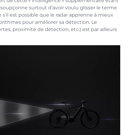
port de cette « intelligence » supplémentaire étant
soupçonne surtout d’avoir voulu glisser le terme
’il est possible que le radar apprenne à mieux
gorithmes pour améliorer sa détection. Le
es, proximité de détection, etc.) est par ailleurs