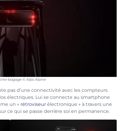
porte-bagage © Alps Alpine
nte pas d’une connectivité avec les compteurs
los électriques. Lui se connecte au smartphone
omme un «
rétroviseur
électronique » à travers une
 sur ce qui se passe derrière soi en permanence.