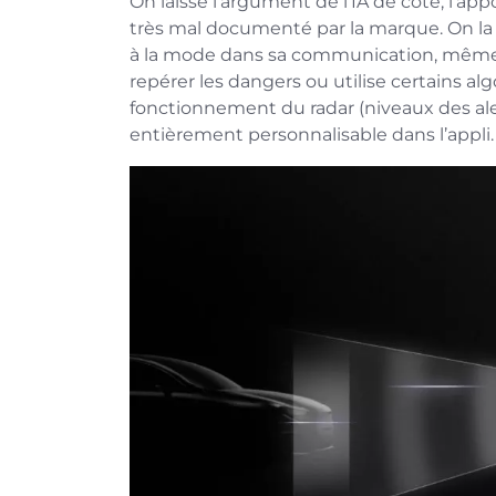
On laisse l’argument de l’IA de côté, l’ap
très mal documenté par la marque. On la 
à la mode dans sa communication, même s
repérer les dangers ou utilise certains al
fonctionnement du radar (niveaux des alert
entièrement personnalisable dans l’appli.