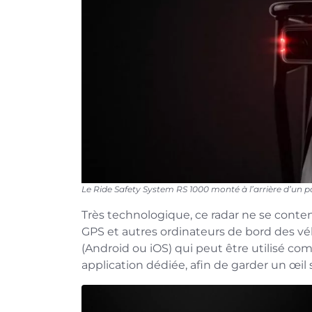
Le Ride Safety System RS 1000 monté à l’arrière d’un 
Très technologique, ce radar ne se conte
GPS et autres ordinateurs de bord des vé
(Android ou iOS) qui peut être utilisé c
application dédiée, afin de garder un œil