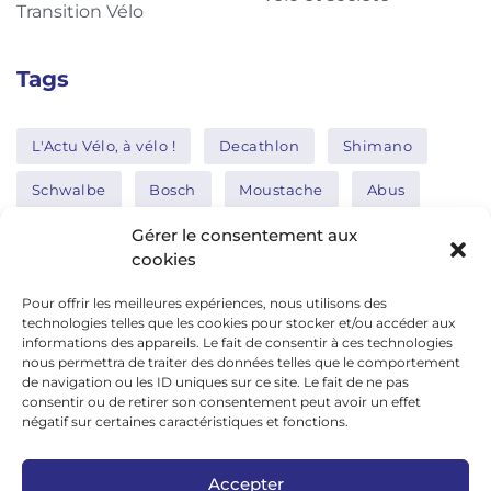
Transition Vélo
Tags
L'Actu Vélo, à vélo !
Decathlon
Shimano
Schwalbe
Bosch
Moustache
Abus
Tern
Thule
Nakamura
Gérer le consentement aux
cookies
Pour offrir les meilleures expériences, nous utilisons des
Réseaux sociaux
technologies telles que les cookies pour stocker et/ou accéder aux
informations des appareils. Le fait de consentir à ces technologies
nous permettra de traiter des données telles que le comportement
de navigation ou les ID uniques sur ce site. Le fait de ne pas
google news
consentir ou de retirer son consentement peut avoir un effet
facebook
négatif sur certaines caractéristiques et fonctions.
twitter
Accepter