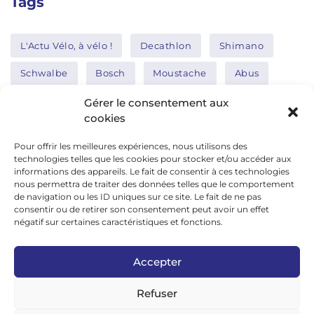
Tags
L'Actu Vélo, à vélo !
Decathlon
Shimano
Schwalbe
Bosch
Moustache
Abus
Tern
Thule
Nakamura
Gérer le consentement aux
cookies
Pour offrir les meilleures expériences, nous utilisons des
Réseaux sociaux
technologies telles que les cookies pour stocker et/ou accéder aux
informations des appareils. Le fait de consentir à ces technologies
nous permettra de traiter des données telles que le comportement
de navigation ou les ID uniques sur ce site. Le fait de ne pas
google news
consentir ou de retirer son consentement peut avoir un effet
facebook
négatif sur certaines caractéristiques et fonctions.
twitter
Accepter
linkedin
Refuser
youtube