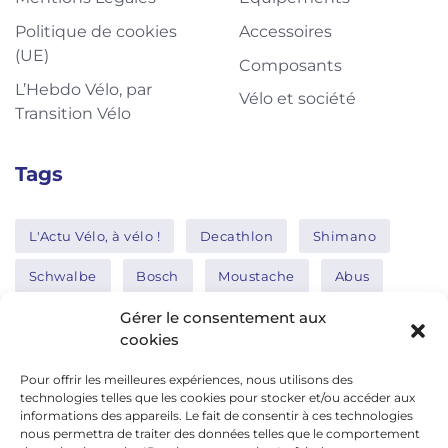
Politique de cookies
Accessoires
(UE)
Composants
L’Hebdo Vélo, par
Vélo et société
Transition Vélo
Tags
L'Actu Vélo, à vélo !
Decathlon
Shimano
Schwalbe
Bosch
Moustache
Abus
Tern
Thule
Nakamura
Gérer le consentement aux
cookies
Pour offrir les meilleures expériences, nous utilisons des
Réseaux sociaux
technologies telles que les cookies pour stocker et/ou accéder aux
informations des appareils. Le fait de consentir à ces technologies
nous permettra de traiter des données telles que le comportement