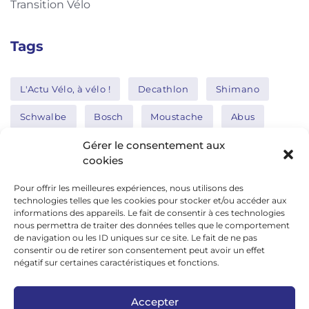
Transition Vélo
Tags
L'Actu Vélo, à vélo !
Decathlon
Shimano
Schwalbe
Bosch
Moustache
Abus
Tern
Thule
Nakamura
Gérer le consentement aux
cookies
Pour offrir les meilleures expériences, nous utilisons des
Réseaux sociaux
technologies telles que les cookies pour stocker et/ou accéder aux
informations des appareils. Le fait de consentir à ces technologies
nous permettra de traiter des données telles que le comportement
de navigation ou les ID uniques sur ce site. Le fait de ne pas
google news
consentir ou de retirer son consentement peut avoir un effet
facebook
négatif sur certaines caractéristiques et fonctions.
twitter
Accepter