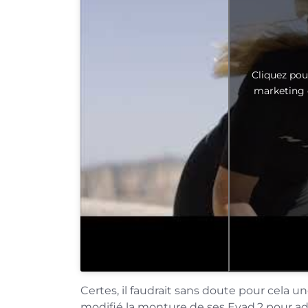
Cliquez pou
marketing 
Certes, il faudrait sans doute pour cela u
modifié la monture de ses Evad.2 pour ad