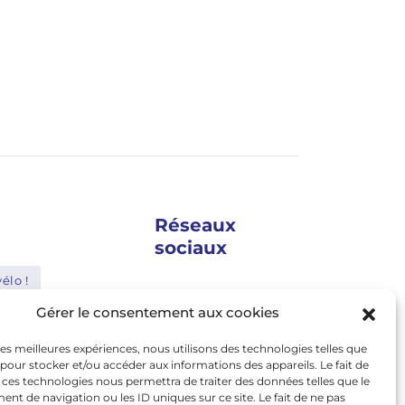
Réseaux
sociaux
élo !
google news
Gérer le consentement aux cookies
Shimano
facebook
 les meilleures expériences, nous utilisons des technologies telles que
Bosch
twitter
 pour stocker et/ou accéder aux informations des appareils. Le fait de
 ces technologies nous permettra de traiter des données telles que le
Abus
linkedin
t de navigation ou les ID uniques sur ce site. Le fait de ne pas