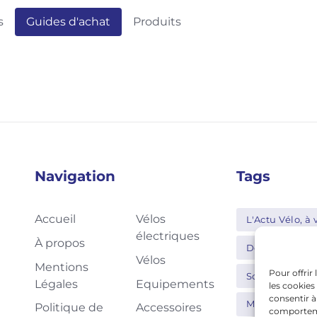
s
Guides d'achat
Produits
Navigation
Tags
Accueil
Vélos
L'Actu Vélo, à v
électriques
À propos
Decathlon
Vélos
Mentions
Pour offrir
Schwalbe
Légales
Equipements
les cookies
consentir à
Moustache
Politique de
Accessoires
comportemen