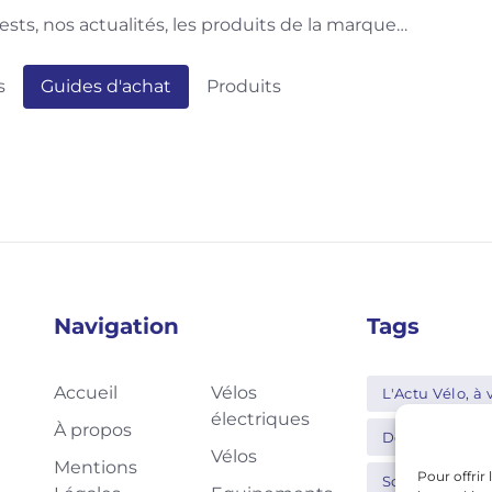
ests, nos actualités, les produits de la marque…
s
Guides d'achat
Produits
Navigation
Tags
Accueil
Vélos
L'Actu Vélo, à v
électriques
À propos
Decathlon
Vélos
Mentions
Pour offrir
Schwalbe