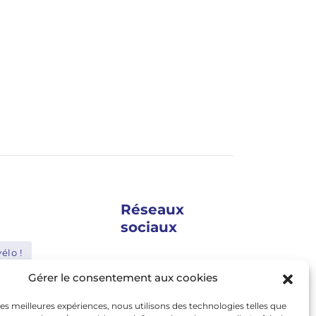
Réseaux
sociaux
élo !
google news
Gérer le consentement aux cookies
Shimano
facebook
 les meilleures expériences, nous utilisons des technologies telles que
Bosch
twitter