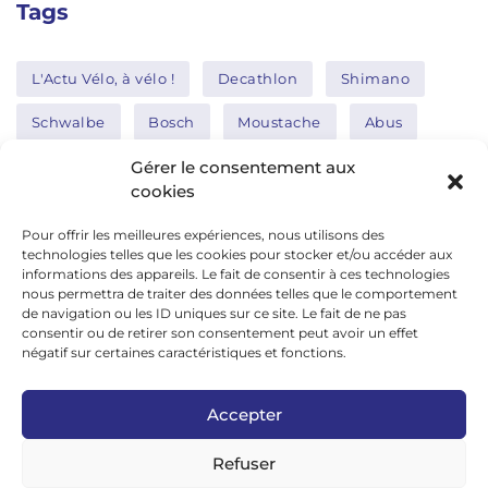
Tags
L'Actu Vélo, à vélo !
Decathlon
Shimano
Schwalbe
Bosch
Moustache
Abus
Tern
Thule
Nakamura
Gérer le consentement aux
cookies
Pour offrir les meilleures expériences, nous utilisons des
Réseaux sociaux
technologies telles que les cookies pour stocker et/ou accéder aux
informations des appareils. Le fait de consentir à ces technologies
nous permettra de traiter des données telles que le comportement
de navigation ou les ID uniques sur ce site. Le fait de ne pas
google news
consentir ou de retirer son consentement peut avoir un effet
facebook
négatif sur certaines caractéristiques et fonctions.
twitter
Accepter
linkedin
Refuser
youtube