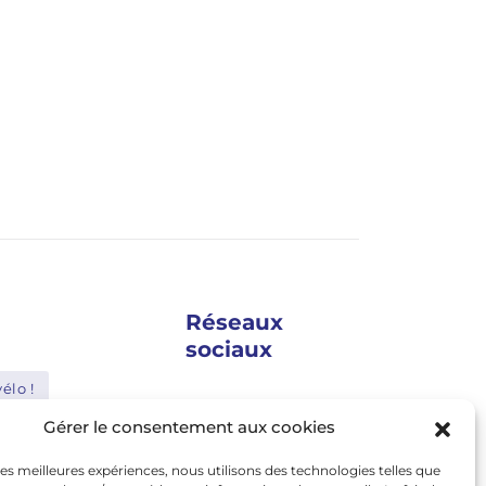
Réseaux
sociaux
élo !
google news
Gérer le consentement aux cookies
Shimano
facebook
 les meilleures expériences, nous utilisons des technologies telles que
Bosch
twitter