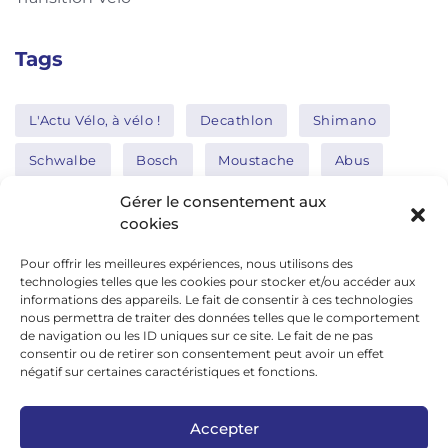
Tags
L'Actu Vélo, à vélo !
Decathlon
Shimano
Schwalbe
Bosch
Moustache
Abus
Tern
Thule
Nakamura
Gérer le consentement aux
cookies
Pour offrir les meilleures expériences, nous utilisons des
Réseaux sociaux
technologies telles que les cookies pour stocker et/ou accéder aux
informations des appareils. Le fait de consentir à ces technologies
nous permettra de traiter des données telles que le comportement
de navigation ou les ID uniques sur ce site. Le fait de ne pas
google news
consentir ou de retirer son consentement peut avoir un effet
facebook
négatif sur certaines caractéristiques et fonctions.
twitter
Accepter
linkedin