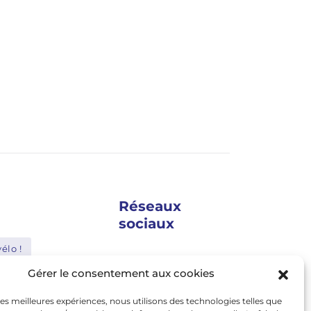
Réseaux
sociaux
élo !
google news
Gérer le consentement aux cookies
Shimano
facebook
 les meilleures expériences, nous utilisons des technologies telles que
Bosch
twitter