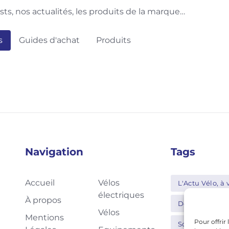
sts, nos actualités, les produits de la marque…
s
Guides d'achat
Produits
Navigation
Tags
Accueil
Vélos
L'Actu Vélo, à v
électriques
À propos
Decathlon
Vélos
Mentions
Pour offrir
Schwalbe