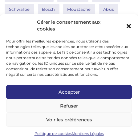
Schwalbe
Bosch
Moustache
Abus
Tern
Thule
Nakamura
Gérer le consentement aux
cookies
Pour offrir les meilleures expériences, nous utilisons des
Réseaux sociaux
technologies telles que les cookies pour stocker et/ou accéder aux
informations des appareils. Le fait de consentir à ces technologies
nous permettra de traiter des données telles que le comportement
de navigation ou les ID uniques sur ce site. Le fait de ne pas
google news
consentir ou de retirer son consentement peut avoir un effet
facebook
négatif sur certaines caractéristiques et fonctions.
twitter
Accepter
linkedin
Refuser
youtube
instagram
Voir les préférences
tiktok
Politique de cookies
Mentions Légales