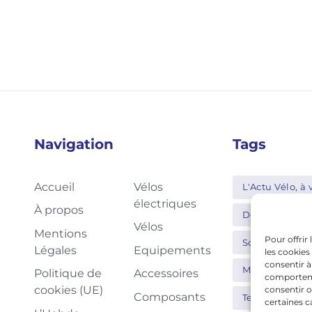
Navigation
Tags
Accueil
Vélos
L'Actu Vélo, à v
électriques
À propos
Decathlon
Vélos
Mentions
Pour offrir
Schwalbe
Légales
Equipements
les cookies
consentir à
Moustache
Politique de
Accessoires
comportemen
cookies (UE)
consentir o
Composants
Tern
Thu
certaines c