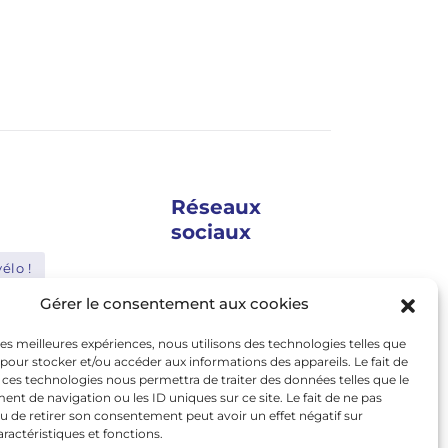
Réseaux
sociaux
élo !
google news
Gérer le consentement aux cookies
Shimano
facebook
 les meilleures expériences, nous utilisons des technologies telles que
Bosch
twitter
 pour stocker et/ou accéder aux informations des appareils. Le fait de
 ces technologies nous permettra de traiter des données telles que le
Abus
linkedin
t de navigation ou les ID uniques sur ce site. Le fait de ne pas
u de retirer son consentement peut avoir un effet négatif sur
youtube
le
Nakamura
aractéristiques et fonctions.